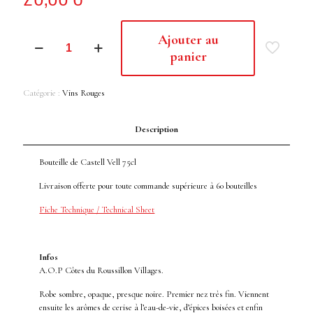
quantité
Ajouter au
de
panier
CASTELL
VELL
2021
Catégorie :
Vins Rouges
Description
Bouteille de Castell Vell 75cl
Livraison offerte pour toute commande supérieure à 60 bouteilles
Fiche Technique / Technical Sheet
Infos
A.O.P Côtes du Roussillon Villages.
Robe sombre, opaque, presque noire. Premier nez très fin. Viennent
ensuite les arômes de cerise à l’eau-de-vie, d’épices boisées et enfin