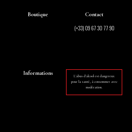
Boutique
Contact
Acheter
(+33) 09 67 30 77 90
Nos adresses
contact@domainesingla.com
Découvrez nos vins
Informations
L'abus d'alcool est dangereux
pour la santé, à consommer avec
Mon Panier
modération.
Mon Compte
Mentions Légales
Loi RGPD