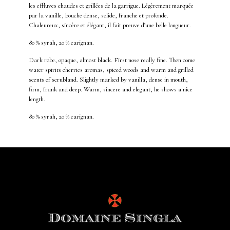
les effluves chaudes et grillées de la garrigue. Légèrement marquée
par la vanille, bouche dense, solide, franche et profonde.
Chaleureux, sincère et élégant, il fait preuve d’une belle longueur.
80 % syrah, 20 % carignan.
Dark robe, opaque, almost black. First nose really fine. Then come
water spirits cherries aromas, spiced woods and warm and grilled
scents of scrubland. Slightly marked by vanilla, dense in mouth,
firm, frank and deep. Warm, sincere and elegant, he shows a nice
length.
80 % syrah, 20 % carignan.